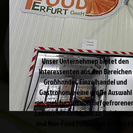
Unser Unternehmen bietet den
Interessenten aus den Bereichen
Großhandel, Einzelhandel und
Gastronomie eine große Auswahl
an, welche sich von tiefgefrorene
Lebensmitteln bis hin zu Reinigungs
und Non-Food Produkten erstreckt