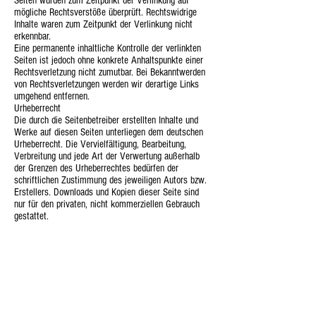
Seiten wurden zum Zeitpunkt der Verlinkung auf
mögliche Rechtsverstöße überprüft. Rechtswidrige
Inhalte waren zum Zeitpunkt der Verlinkung nicht
erkennbar.
Eine permanente inhaltliche Kontrolle der verlinkten
Seiten ist jedoch ohne konkrete Anhaltspunkte einer
Rechtsverletzung nicht zumutbar. Bei Bekanntwerden
von Rechtsverletzungen werden wir derartige Links
umgehend entfernen.
Urheberrecht
Die durch die Seitenbetreiber erstellten Inhalte und
Werke auf diesen Seiten unterliegen dem deutschen
Urheberrecht. Die Vervielfältigung, Bearbeitung,
Verbreitung und jede Art der Verwertung außerhalb
der Grenzen des Urheberrechtes bedürfen der
schriftlichen Zustimmung des jeweiligen Autors bzw.
Erstellers. Downloads und Kopien dieser Seite sind
nur für den privaten, nicht kommerziellen Gebrauch
gestattet.
Soweit die Inhalte auf dieser Seite nicht vom
Betreiber erstellt wurden, werden die Urheberrechte
Dritter beachtet. Insbesondere werden Inhalte Dritter
als solche gekennzeichnet. Sollten Sie trotzdem auf
eine Urheberrechtsverletzung aufmerksam werden,
bitten wir um einen entsprechenden Hinweis. Bei
Bekanntwerden von Rechtsverletzungen werden wir
derartige Inhalte umgehend entfernen.